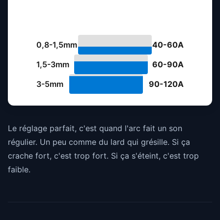
Tableau des réglages recommandés
(indicatif pour Parkside fil fourré)
0,8-1,5mm
40-60A
1,5-3mm
60-90A
3-5mm
90-120A
Le réglage parfait, c'est quand l'arc fait un son
régulier. Un peu comme du lard qui grésille. Si ça
crache fort, c'est trop fort. Si ça s'éteint, c'est trop
faible.