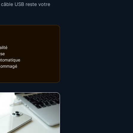
x câble USB reste votre
lité
ise
utomatique
ndommagé