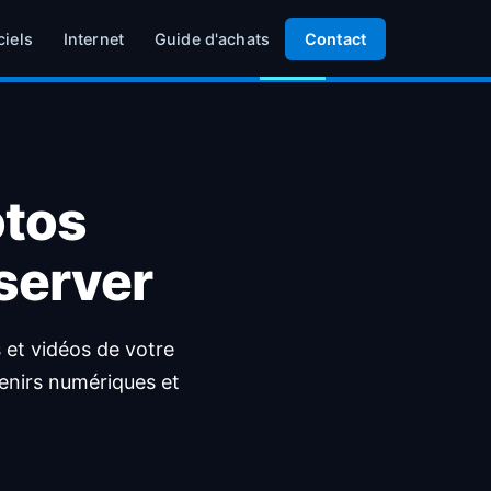
ciels
Internet
Guide d'achats
Contact
otos
nserver
 et vidéos de votre
enirs numériques et