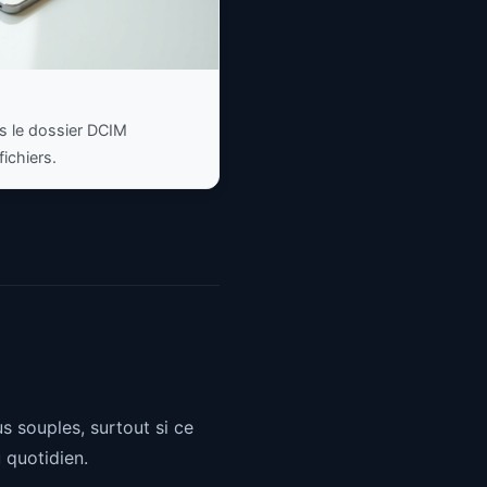
s le dossier DCIM
fichiers.
s souples, surtout si ce
 quotidien.